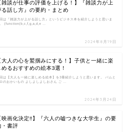
【雑談が仕事の評価を上げる！】『雑談力が上
がる話し方』の要約・まとめ
回は『雑談力が上がる話し方』というビジネス本を紹介しようと思いま
 (function(b,c,f,g,a,d,e …
2024年8月19日
【大人の心を鷲掴みにする！】子供と一緒に楽
しめるおすすめの絵本3選！
回は【大人も一緒に楽しめる絵本】を3冊紹介しようと思います。 バムと
ロのおかいもの よしよしよしおさん ご …
2024年3月24日
【映画化決定‼︎】『六人の嘘つきな大学生』の要
約・書評