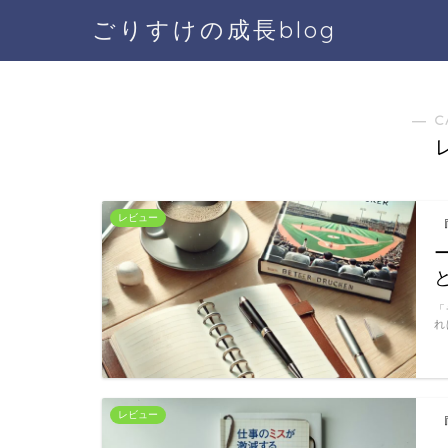
ごりすけの成長blog
― C
レビュー
「
れ
レビュー