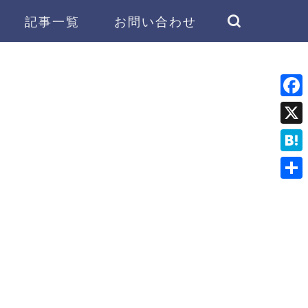
記事一覧
お問い合わせ
F
a
X
c
H
e
a
共
b
t
有
o
e
o
n
k
a