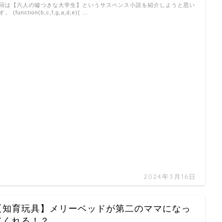
回は【六人の嘘つきな大学生】というサスペンス小説を紹介しようと思い
。 (function(b,c,f,g,a,d,e){ …
2024年3月16日
【知育玩具】メリーベッドが第二のママになっ
てくれる！？