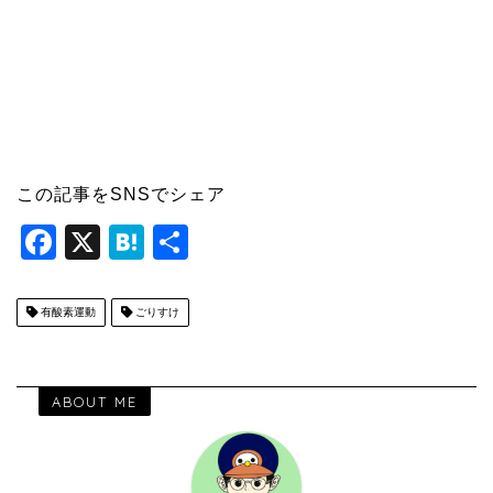
この記事をSNSでシェア
F
X
H
共
a
at
有
c
e
有酸素運動
ごりすけ
e
n
b
a
ABOUT ME
o
o
k