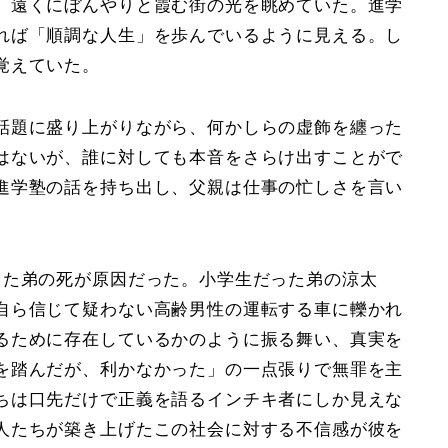
、遠くにぼんやりと霞む街の光を眺めていた。進学
れば「順調な人生」を歩んでいるように見える。し
覚えていた。
話題に盛り上がりながら、何かしらの虚飾を纏った
はないが、誰に対しても本音をさらけ出すことがで
進学塾の話を持ち出し、父親は仕事の忙しさを言い
きた弟の死が原因だった。小学生だった弟の涼太
自ら信じて疑わない高齢男性の運転する車に轢かれ
るために存在しているかのように振る舞い、真実を
を踏んだが、利かなかった」の一点張りで無罪を主
ちは口先だけで正義を語るインチキ者にしか見えな
人たちが築き上げたこの社会に対する不信感が彼を