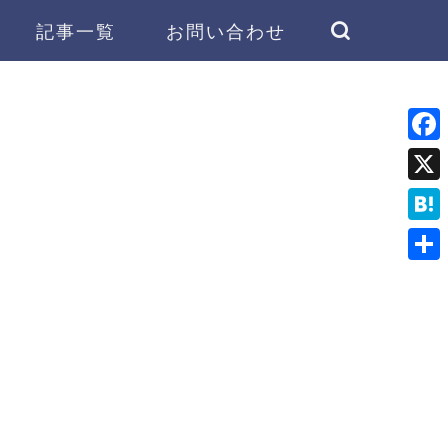
記事一覧
お問い合わせ
F
a
X
c
H
e
a
共
b
t
有
o
e
o
n
k
a